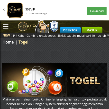
×
303VIP
Download
303VIP Mobile App
☰
DESKTOP
MASUK
NEW :
di 303VIP !! Kabar Gembira untuk deposit BANK saat ini mulai dari 10 ribu 
Home
Togel
Mainkan permainan Lotto Online Terlengkap hanya untuk pecinta tebak
nomor berhadiah. Dengan system enkripsi tingkat tinggi menjamin
keamanan dan kerahasiaan data dari member-member kami.